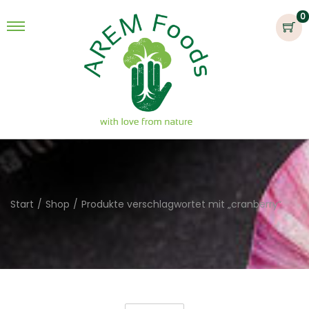
0
Start
/
Shop
/
Produkte verschlagwortet mit „cranberry“