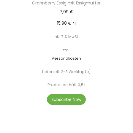
Crannberry Essig mit Essigmutter
7,99
€
15,98
€
/
l
inkl. 7 % MwSt.
zzgl.
Versandkosten
Lieferzeit:
2-3 Werktag(e)
Produkt enthält: 0,5
l
Subscribe Now