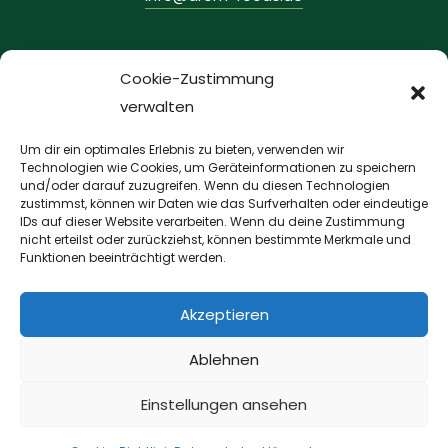
INFORMATIONEN
Cookie-Zustimmung
verwalten
Datenschutzerklärung
Impressum
Um dir ein optimales Erlebnis zu bieten, verwenden wir
AGBs
Technologien wie Cookies, um Geräteinformationen zu speichern
und/oder darauf zuzugreifen. Wenn du diesen Technologien
Versandarten
zustimmst, können wir Daten wie das Surfverhalten oder eindeutige
IDs auf dieser Website verarbeiten. Wenn du deine Zustimmung
Widerrufsbelehrung
nicht erteilst oder zurückziehst, können bestimmte Merkmale und
Zahlarten
Funktionen beeinträchtigt werden.
Cookie-Richtlinie(EU)
Akzeptieren
Ablehnen
4 Personen betrachten gerade dieses
Einstellungen ansehen
Produkt.
Copyright © 2023 AREM FOODS All Rights Reserved.
0