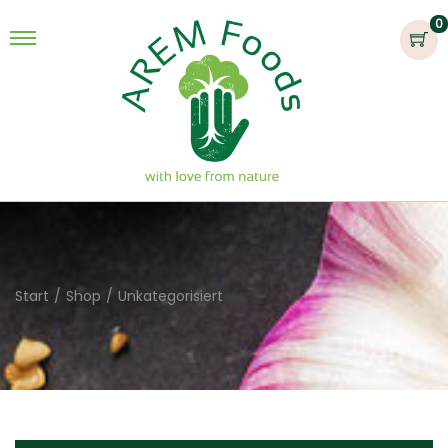
0
Start
/
Shop
/
Unkategorisiert