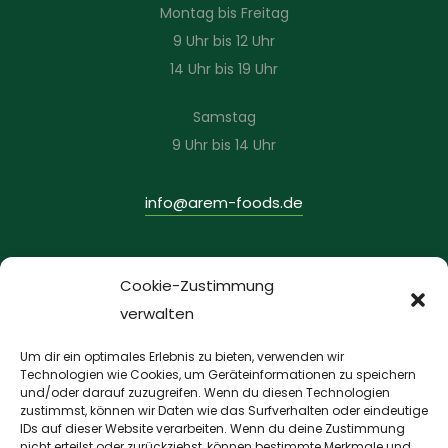
Montag bis Freitag
9 Uhr bis 12 Uhr
14 Uhr bis 19 Uhr
Samstag
9 Uhr bis 14 Uhr
info@arem-foods.de
INFORMATIONEN
Cookie-Zustimmung
verwalten
Datenschutzerklärung
Impressum
Um dir ein optimales Erlebnis zu bieten, verwenden wir
AGBs
Technologien wie Cookies, um Geräteinformationen zu speichern
und/oder darauf zuzugreifen. Wenn du diesen Technologien
Versandarten
zustimmst, können wir Daten wie das Surfverhalten oder eindeutige
IDs auf dieser Website verarbeiten. Wenn du deine Zustimmung
Widerrufsbelehrung
nicht erteilst oder zurückziehst, können bestimmte Merkmale und