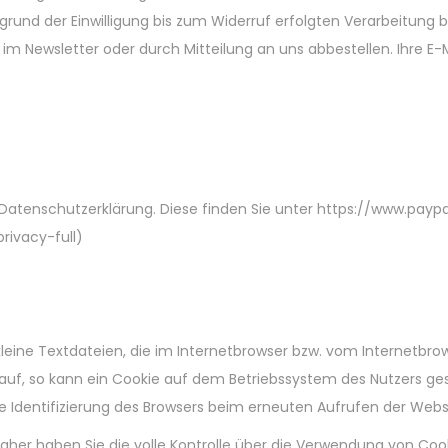
rund der Einwilligung bis zum Widerruf erfolgten Verarbeitung b
im Newsletter oder durch Mitteilung an uns abbestellen. Ihre E
l-Datenschutzerklärung. Diese finden Sie unter https://www.p
ivacy-full)
kleine Textdateien, die im Internetbrowser bzw. vom Internetb
 auf, so kann ein Cookie auf dem Betriebssystem des Nutzers ges
ge Identifizierung des Browsers beim erneuten Aufrufen der Webs
aher haben Sie die volle Kontrolle über die Verwendung von Coo