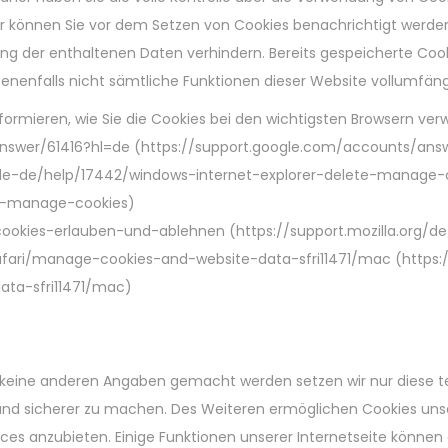
ser können Sie vor dem Setzen von Cookies benachrichtigt werd
ng der enthaltenen Daten verhindern. Bereits gespeicherte Cook
benenfalls nicht sämtliche Funktionen dieser Website vollumfän
ormieren, wie Sie die Cookies bei den wichtigsten Browsern verw
nswer/61416?hl=de (https://support.google.com/accounts/ans
om/de-de/help/17442/windows-internet-explorer-delete-manage-
te-manage-cookies)
kb/cookies-erlauben-und-ablehnen (https://support.mozilla.org
safari/manage-cookies-and-website-data-sfri11471/mac (https:
ta-sfri11471/mac)
 keine anderen Angaben gemacht werden setzen wir nur diese
er und sicherer zu machen. Des Weiteren ermöglichen Cookies un
es anzubieten. Einige Funktionen unserer Internetseite können