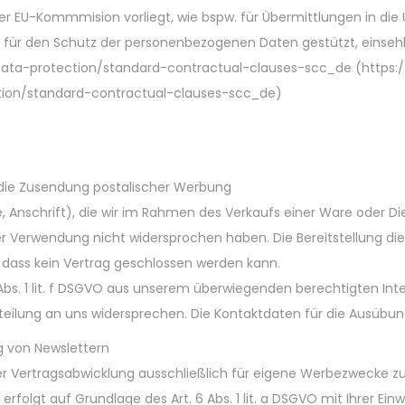
er EU-Kommmision vorliegt, wie bspw. für Übermittlungen in die
 für den Schutz der personenbezogenen Daten gestützt, einsehb
data-protection/standard-contractual-clauses-scc_de (https:/
tion/standard-contractual-clauses-scc_de)
die Zusendung postalischer Werbung
Anschrift), die wir im Rahmen des Verkaufs einer Ware oder Di
r Verwendung nicht widersprochen haben. Die Bereitstellung dies
ge, dass kein Vertrag geschlossen werden kann.
 Abs. 1 lit. f DSGVO aus unserem überwiegenden berechtigten Int
teilung an uns widersprechen. Die Kontaktdaten für die Ausübu
g von Newslettern
er Vertragsabwicklung ausschließlich für eigene Werbezwecke z
olgt auf Grundlage des Art. 6 Abs. 1 lit. a DSGVO mit Ihrer Einwil