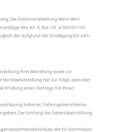
ang. Die Datenverarbeitung dient dem
undlage des Art. 6 Abs. 1 lit. a DSGVO mit
ßigkeit der aufgrund der Einwilligung bis zum
wicklung Ihrer Bestellung sowie zur
e Nichtbereitstellung hat zur Folge, dass kein
ie Erfüllung eines Vertrags mit Ihnen
pshipping Anbieter, Zahlungsdienstleister,
en Vorgaben. Der Umfang der Datenübermittlung
n Angemessenheitsbeschluss der EU-Kommision