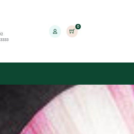
0
82
03333