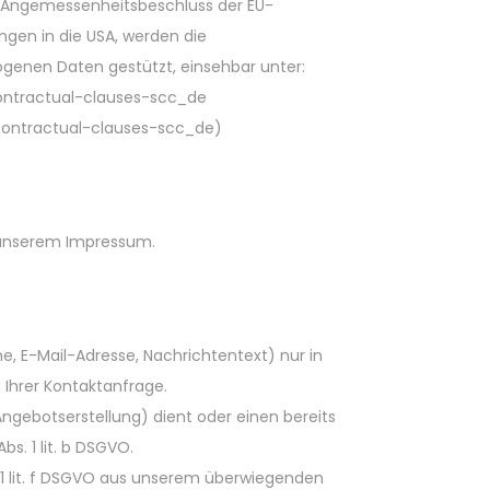
in Angemessenheitsbeschluss der EU-
ngen in die USA, werden die
ogenen Daten gestützt, einsehbar unter:
contractual-clauses-scc_de
contractual-clauses-scc_de)
n unserem Impressum.
e, E-Mail-Adresse, Nachrichtentext) nur in
Ihrer Kontaktanfrage.
gebotserstellung) dient oder einen bereits
s. 1 lit. b DSGVO.
 1 lit. f DSGVO aus unserem überwiegenden