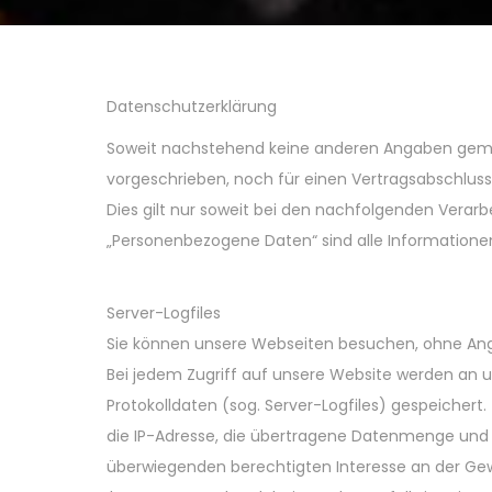
Datenschutzerklärung
Soweit nachstehend keine anderen Angaben gemach
vorgeschrieben, noch für einen Vertragsabschluss er
Dies gilt nur soweit bei den nachfolgenden Vera
„Personenbezogene Daten“ sind alle Informationen, 
Server-Logfiles
Sie können unsere Webseiten besuchen, ohne Ang
Bei jedem Zugriff auf unsere Website werden an u
Protokolldaten (sog. Server-Logfiles) gespeicher
die IP-Adresse, die übertragene Datenmenge und de
überwiegenden berechtigten Interesse an der Gew